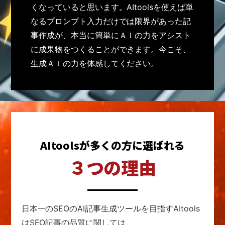
くなっていると思います。AItoolsを使えば単
なるプロンプト入力だけでは限界があった記
事作成が、本当に簡単にＡＩの力をアシスト
に成果物をつくることができます。今こそ、
生成ＡＩの力を体感してください。
AItoolsが多くの方に選ばれる
３つの理由
日本一のSEOのAI記事生成ツールを目指す
AItools
はSEO記事の品質に関しては、