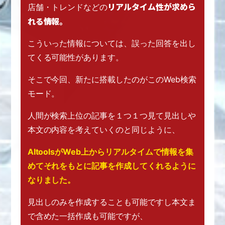
リアルタイム性が求めら
店舗・トレンドなどの
れる情報。
こういった情報については、
誤った回答を出し
てくる可能性があります。
そこで今回、新たに搭載したのが
このWeb検索
モード。
人間が検索上位の記事を１つ１つ見て
見出しや
本文の内容を考えていくのと同じように、
AItoolsがWeb上からリアルタイムで情報を集
めて
それをもとに記事を作成してくれるように
なりました。
見出しのみを作成することも可能ですし
本文ま
で含めた一括作成も可能ですが、