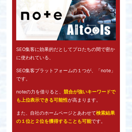
SEO集客に効果的だとして
プロたちの間で密か
に使われている、
SEO集客プラットフォームの１つが、
「note」
です。
noteの力を借りると、
競合が強いキーワードで
も
上位表示できる可能性
が高まります。
また、自社のホームページとあわせて
検索結果
の１位と２位を獲得することも可能
です。