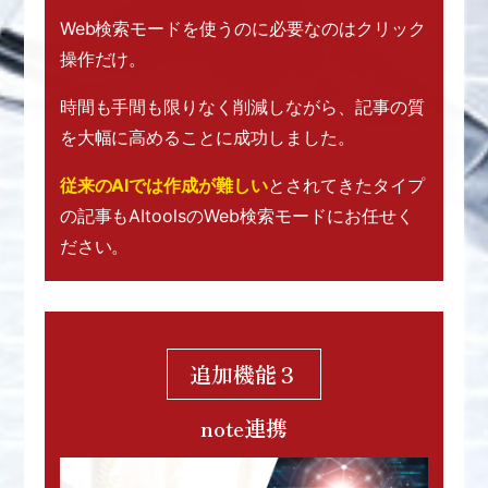
Web検索モードを使うのに必要なのは
クリック
操作だけ。
時間も手間も限りなく削減しながら、
記事の質
を大幅に高めることに成功しました。
従来のAIでは作成が難しい
とされてきたタイプ
の記事も
AItoolsのWeb検索モードにお任せく
ださい。
追加機能３
note連携